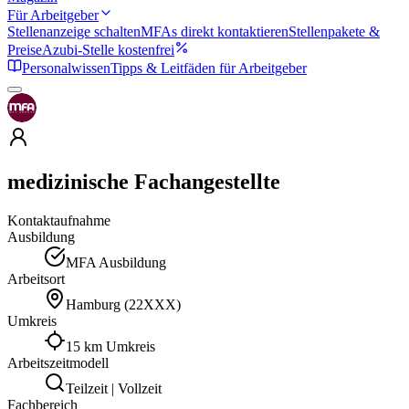
Für Arbeitgeber
Stellenanzeige schalten
MFAs direkt kontaktieren
Stellenpakete &
Preise
Azubi-Stelle kostenfrei
Personalwissen
Tipps & Leitfäden für Arbeitgeber
medizinische Fachangestellte
Kontaktaufnahme
Ausbildung
MFA Ausbildung
Arbeitsort
Hamburg
(
22XXX
)
Umkreis
15 km Umkreis
Arbeitszeitmodell
Teilzeit | Vollzeit
Fachbereich