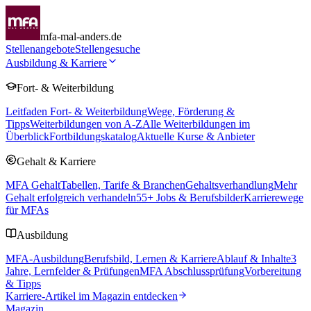
mfa-mal-anders.de
Stellenangebote
Stellengesuche
Ausbildung & Karriere
Fort- & Weiterbildung
Leitfaden Fort- & Weiterbildung
Wege, Förderung &
Tipps
Weiterbildungen von A-Z
Alle Weiterbildungen im
Überblick
Fortbildungskatalog
Aktuelle Kurse & Anbieter
Gehalt & Karriere
MFA Gehalt
Tabellen, Tarife & Branchen
Gehaltsverhandlung
Mehr
Gehalt erfolgreich verhandeln
55
+ Jobs & Berufsbilder
Karrierewege
für MFAs
Ausbildung
MFA-Ausbildung
Berufsbild, Lernen & Karriere
Ablauf & Inhalte
3
Jahre, Lernfelder & Prüfungen
MFA Abschlussprüfung
Vorbereitung
& Tipps
Karriere-Artikel im Magazin entdecken
Magazin