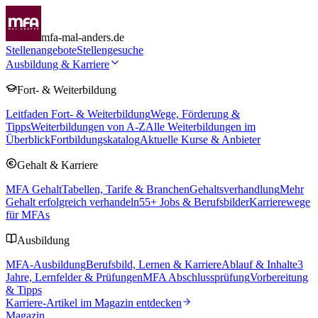
mfa-mal-anders.de
Stellenangebote
Stellengesuche
Ausbildung & Karriere
Fort- & Weiterbildung
Leitfaden Fort- & Weiterbildung
Wege, Förderung &
Tipps
Weiterbildungen von A-Z
Alle Weiterbildungen im
Überblick
Fortbildungskatalog
Aktuelle Kurse & Anbieter
Gehalt & Karriere
MFA Gehalt
Tabellen, Tarife & Branchen
Gehaltsverhandlung
Mehr
Gehalt erfolgreich verhandeln
55
+ Jobs & Berufsbilder
Karrierewege
für MFAs
Ausbildung
MFA-Ausbildung
Berufsbild, Lernen & Karriere
Ablauf & Inhalte
3
Jahre, Lernfelder & Prüfungen
MFA Abschlussprüfung
Vorbereitung
& Tipps
Karriere-Artikel im Magazin entdecken
Magazin