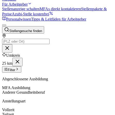
Für Arbeitgeber
Stellenanzeige schalten
MFAs direkt kontaktieren
Stellenpakete &
Preise
Azubi-Stelle kostenfrei
Personalwissen
Tipps & Leitfäden für Arbeitgeber
Stellengesuche finden
Umkreis
25 km
Filter
Abgeschlossene Ausbildung
MFA Ausbildung
Anderer Gesundheitsberuf
Anstellungsart
Vollzeit
Teilzeit