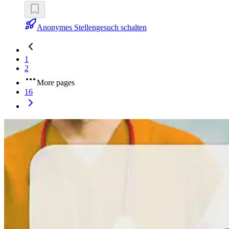
Anonymes Stellengesuch schalten
1
2
More pages
16