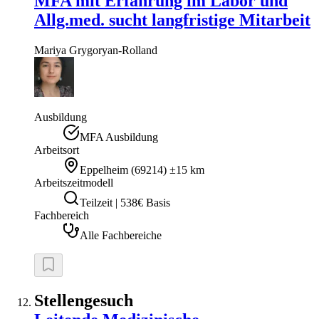
MFA mit Erfahrung im Labor und
Allg.med. sucht langfristige Mitarbeit
Mariya
Grygoryan-Rolland
Ausbildung
MFA Ausbildung
Arbeitsort
Eppelheim
(
69214
)
±15 km
Arbeitszeitmodell
Teilzeit | 538€ Basis
Fachbereich
Alle Fachbereiche
Stellengesuch