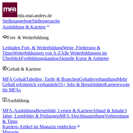
mfa-mal-anders.de
Stellenangebote
Stellengesuche
Ausbildung & Karriere
Fort- & Weiterbildung
Leitfaden Fort- & Weiterbildung
Wege, Förderung &
Tipps
Weiterbildungen von A-Z
Alle Weiterbildungen im
Überblick
Fortbildungskatalog
Aktuelle Kurse & Anbieter
Gehalt & Karriere
MFA Gehalt
Tabellen, Tarife & Branchen
Gehaltsverhandlung
Mehr
Gehalt erfolgreich verhandeln
55
+ Jobs & Berufsbilder
Karrierewege
für MFAs
Ausbildung
MFA-Ausbildung
Berufsbild, Lernen & Karriere
Ablauf & Inhalte
3
Jahre, Lernfelder & Prüfungen
MFA Abschlussprüfung
Vorbereitung
& Tipps
Karriere-Artikel im Magazin entdecken
Magazin