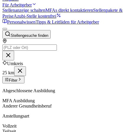
Für Arbeitgeber
Stellenanzeige schalten
MFAs direkt kontaktieren
Stellenpakete &
Preise
Azubi-Stelle kostenfrei
Personalwissen
Tipps & Leitfäden für Arbeitgeber
Stellengesuche finden
Umkreis
25 km
Filter
Abgeschlossene Ausbildung
MFA Ausbildung
Anderer Gesundheitsberuf
Anstellungsart
Vollzeit
Teilzeit