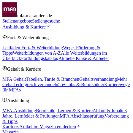
mfa-mal-anders.de
Stellenangebote
Stellengesuche
Ausbildung & Karriere
Fort- & Weiterbildung
Leitfaden Fort- & Weiterbildung
Wege, Förderung &
Tipps
Weiterbildungen von A-Z
Alle Weiterbildungen im
Überblick
Fortbildungskatalog
Aktuelle Kurse & Anbieter
Gehalt & Karriere
MFA Gehalt
Tabellen, Tarife & Branchen
Gehaltsverhandlung
Mehr
Gehalt erfolgreich verhandeln
55
+ Jobs & Berufsbilder
Karrierewege
für MFAs
Ausbildung
MFA-Ausbildung
Berufsbild, Lernen & Karriere
Ablauf & Inhalte
3
Jahre, Lernfelder & Prüfungen
MFA Abschlussprüfung
Vorbereitung
& Tipps
Karriere-Artikel im Magazin entdecken
Magazin