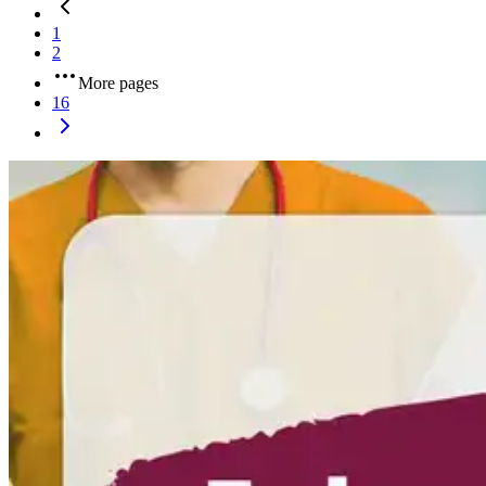
1
2
More pages
16