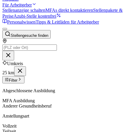
Für Arbeitgeber
Stellenanzeige schalten
MFAs direkt kontaktieren
Stellenpakete &
Preise
Azubi-Stelle kostenfrei
Personalwissen
Tipps & Leitfäden für Arbeitgeber
Stellengesuche finden
Umkreis
25 km
Filter
Abgeschlossene Ausbildung
MFA Ausbildung
Anderer Gesundheitsberuf
Anstellungsart
Vollzeit
Teilzeit