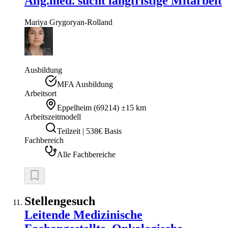
Allg.med. sucht langfristige Mitarbeit
Mariya
Grygoryan-Rolland
Ausbildung
MFA Ausbildung
Arbeitsort
Eppelheim
(
69214
)
±15 km
Arbeitszeitmodell
Teilzeit | 538€ Basis
Fachbereich
Alle Fachbereiche
Stellengesuch
Leitende Medizinische