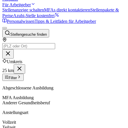
Für Arbeitgeber
Stellenanzeige schalten
MFAs direkt kontaktieren
Stellenpakete &
Preise
Azubi-Stelle kostenfrei
Personalwissen
Tipps & Leitfäden für Arbeitgeber
Stellengesuche finden
Umkreis
25 km
Filter
Abgeschlossene Ausbildung
MFA Ausbildung
Anderer Gesundheitsberuf
Anstellungsart
Vollzeit
Teilzeit