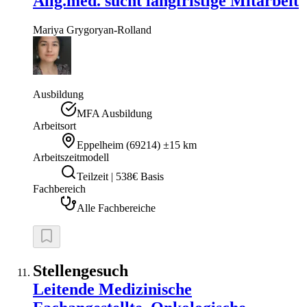
Allg.med. sucht langfristige Mitarbeit
Mariya
Grygoryan-Rolland
Ausbildung
MFA Ausbildung
Arbeitsort
Eppelheim
(
69214
)
±15 km
Arbeitszeitmodell
Teilzeit | 538€ Basis
Fachbereich
Alle Fachbereiche
Stellengesuch
Leitende Medizinische