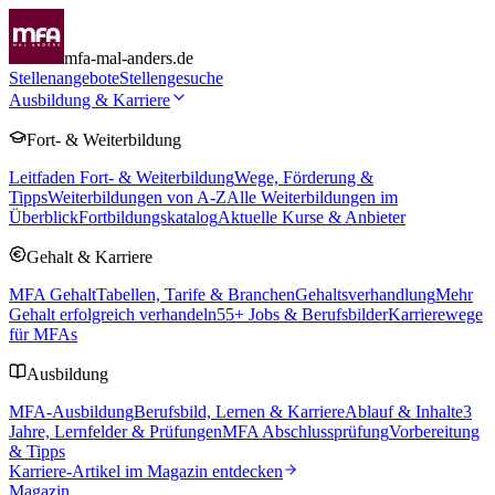
mfa-mal-anders.de
Stellenangebote
Stellengesuche
Ausbildung & Karriere
Fort- & Weiterbildung
Leitfaden Fort- & Weiterbildung
Wege, Förderung &
Tipps
Weiterbildungen von A-Z
Alle Weiterbildungen im
Überblick
Fortbildungskatalog
Aktuelle Kurse & Anbieter
Gehalt & Karriere
MFA Gehalt
Tabellen, Tarife & Branchen
Gehaltsverhandlung
Mehr
Gehalt erfolgreich verhandeln
55
+ Jobs & Berufsbilder
Karrierewege
für MFAs
Ausbildung
MFA-Ausbildung
Berufsbild, Lernen & Karriere
Ablauf & Inhalte
3
Jahre, Lernfelder & Prüfungen
MFA Abschlussprüfung
Vorbereitung
& Tipps
Karriere-Artikel im Magazin entdecken
Magazin