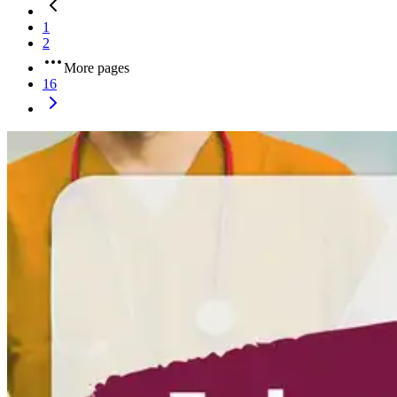
1
2
More pages
16