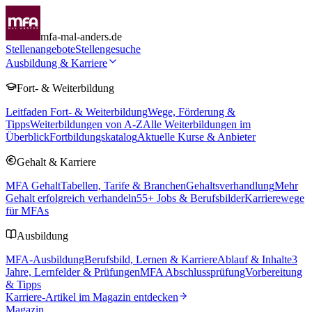
mfa-mal-anders.de
Stellenangebote
Stellengesuche
Ausbildung & Karriere
Fort- & Weiterbildung
Leitfaden Fort- & Weiterbildung
Wege, Förderung &
Tipps
Weiterbildungen von A-Z
Alle Weiterbildungen im
Überblick
Fortbildungskatalog
Aktuelle Kurse & Anbieter
Gehalt & Karriere
MFA Gehalt
Tabellen, Tarife & Branchen
Gehaltsverhandlung
Mehr
Gehalt erfolgreich verhandeln
55
+ Jobs & Berufsbilder
Karrierewege
für MFAs
Ausbildung
MFA-Ausbildung
Berufsbild, Lernen & Karriere
Ablauf & Inhalte
3
Jahre, Lernfelder & Prüfungen
MFA Abschlussprüfung
Vorbereitung
& Tipps
Karriere-Artikel im Magazin entdecken
Magazin