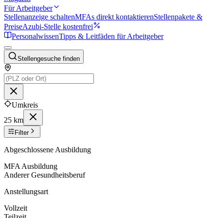
Für Arbeitgeber
Stellenanzeige schalten
MFAs direkt kontaktieren
Stellenpakete &
Preise
Azubi-Stelle kostenfrei
Personalwissen
Tipps & Leitfäden für Arbeitgeber
Stellengesuche finden
Umkreis
25 km
Filter
Abgeschlossene Ausbildung
MFA Ausbildung
Anderer Gesundheitsberuf
Anstellungsart
Vollzeit
Teilzeit