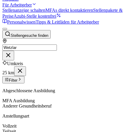
Für Arbeitgeber
Stellenanzeige schalten
MFAs direkt kontaktieren
Stellenpakete &
Preise
Azubi-Stelle kostenfrei
Personalwissen
Tipps & Leitfäden für Arbeitgeber
Stellengesuche finden
Umkreis
25 km
Filter
Abgeschlossene Ausbildung
MFA Ausbildung
Anderer Gesundheitsberuf
Anstellungsart
Vollzeit
Teilzeit