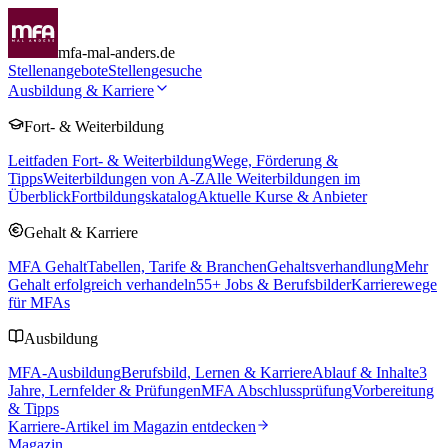
mfa-mal-anders.de
Stellenangebote
Stellengesuche
Ausbildung & Karriere
Fort- & Weiterbildung
Leitfaden Fort- & Weiterbildung
Wege, Förderung &
Tipps
Weiterbildungen von A-Z
Alle Weiterbildungen im
Überblick
Fortbildungskatalog
Aktuelle Kurse & Anbieter
Gehalt & Karriere
MFA Gehalt
Tabellen, Tarife & Branchen
Gehaltsverhandlung
Mehr
Gehalt erfolgreich verhandeln
55
+ Jobs & Berufsbilder
Karrierewege
für MFAs
Ausbildung
MFA-Ausbildung
Berufsbild, Lernen & Karriere
Ablauf & Inhalte
3
Jahre, Lernfelder & Prüfungen
MFA Abschlussprüfung
Vorbereitung
& Tipps
Karriere-Artikel im Magazin entdecken
Magazin