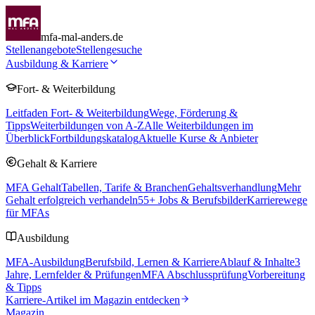
mfa-mal-anders.de
Stellenangebote
Stellengesuche
Ausbildung & Karriere
Fort- & Weiterbildung
Leitfaden Fort- & Weiterbildung
Wege, Förderung &
Tipps
Weiterbildungen von A-Z
Alle Weiterbildungen im
Überblick
Fortbildungskatalog
Aktuelle Kurse & Anbieter
Gehalt & Karriere
MFA Gehalt
Tabellen, Tarife & Branchen
Gehaltsverhandlung
Mehr
Gehalt erfolgreich verhandeln
55
+ Jobs & Berufsbilder
Karrierewege
für MFAs
Ausbildung
MFA-Ausbildung
Berufsbild, Lernen & Karriere
Ablauf & Inhalte
3
Jahre, Lernfelder & Prüfungen
MFA Abschlussprüfung
Vorbereitung
& Tipps
Karriere-Artikel im Magazin entdecken
Magazin