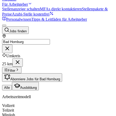
Für Arbeitgeber
Stellenanzeige schalten
MFAs direkt kontaktieren
Stellenpakete &
Preise
Azubi-Stelle kostenfrei
Personalwissen
Tipps & Leitfäden für Arbeitgeber
Jobs finden
Umkreis
25 km
Filter
Abonniere Jobs für Bad Homburg
Alle
Ausbildung
Arbeitszeitmodell
Vollzeit
Teilzeit
Minijob