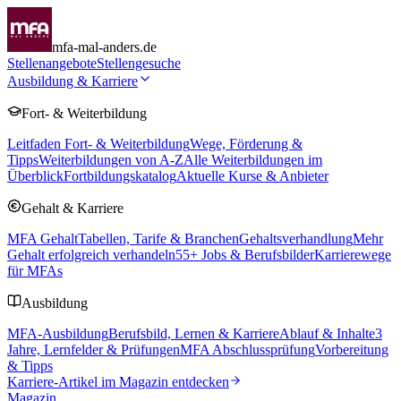
mfa-mal-anders.de
Stellenangebote
Stellengesuche
Ausbildung & Karriere
Fort- & Weiterbildung
Leitfaden Fort- & Weiterbildung
Wege, Förderung &
Tipps
Weiterbildungen von A-Z
Alle Weiterbildungen im
Überblick
Fortbildungskatalog
Aktuelle Kurse & Anbieter
Gehalt & Karriere
MFA Gehalt
Tabellen, Tarife & Branchen
Gehaltsverhandlung
Mehr
Gehalt erfolgreich verhandeln
55
+ Jobs & Berufsbilder
Karrierewege
für MFAs
Ausbildung
MFA-Ausbildung
Berufsbild, Lernen & Karriere
Ablauf & Inhalte
3
Jahre, Lernfelder & Prüfungen
MFA Abschlussprüfung
Vorbereitung
& Tipps
Karriere-Artikel im Magazin entdecken
Magazin