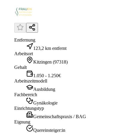
Entfernung
123,2 km entfernt
Arbeitsort
Kitzingen
(
97318
)
Gehalt
1.050 - 1.250€
Arbeitszeitmodell
Ausbildung
Fachbereich
Gynäkologie
Einrichtungstyp
Gemeinschaftspraxis / BAG
Eignung
Quereinsteiger:in