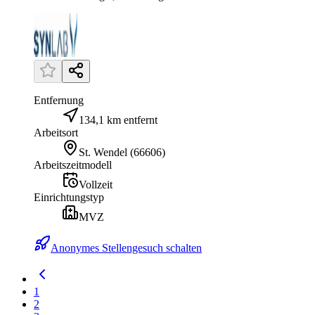
Entfernung
134,1 km entfernt
Arbeitsort
St. Wendel
(
66606
)
Arbeitszeitmodell
Vollzeit
Einrichtungstyp
MVZ
Anonymes Stellengesuch schalten
1
2