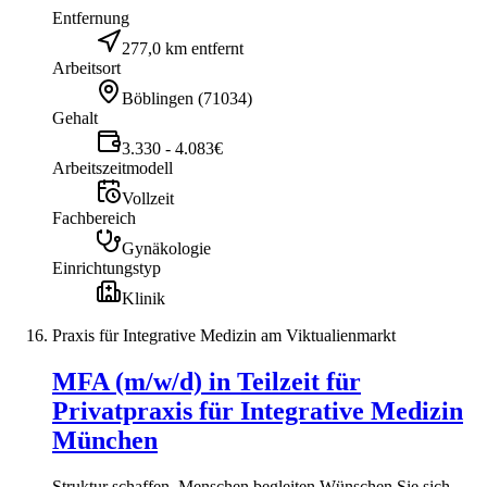
Entfernung
277,0 km entfernt
Arbeitsort
Böblingen
(
71034
)
Gehalt
3.330 - 4.083€
Arbeitszeitmodell
Vollzeit
Fachbereich
Gynäkologie
Einrichtungstyp
Klinik
Praxis für Integrative Medizin am Viktualienmarkt
MFA (m/w/d) in Teilzeit für
Privatpraxis für Integrative Medizin
München
Struktur schaffen, Menschen begleiten Wünschen Sie sich