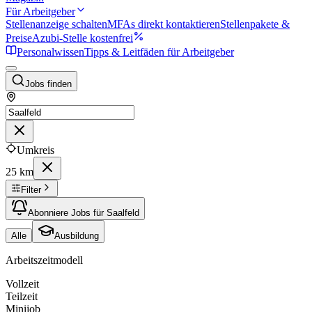
Für Arbeitgeber
Stellenanzeige schalten
MFAs direkt kontaktieren
Stellenpakete &
Preise
Azubi-Stelle kostenfrei
Personalwissen
Tipps & Leitfäden für Arbeitgeber
Jobs finden
Umkreis
25 km
Filter
Abonniere Jobs für Saalfeld
Alle
Ausbildung
Arbeitszeitmodell
Vollzeit
Teilzeit
Minijob