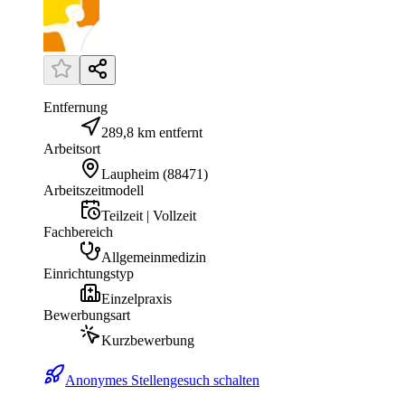
Entfernung
289,8 km entfernt
Arbeitsort
Laupheim
(
88471
)
Arbeitszeitmodell
Teilzeit | Vollzeit
Fachbereich
Allgemeinmedizin
Einrichtungstyp
Einzelpraxis
Bewerbungsart
Kurzbewerbung
Anonymes Stellengesuch schalten