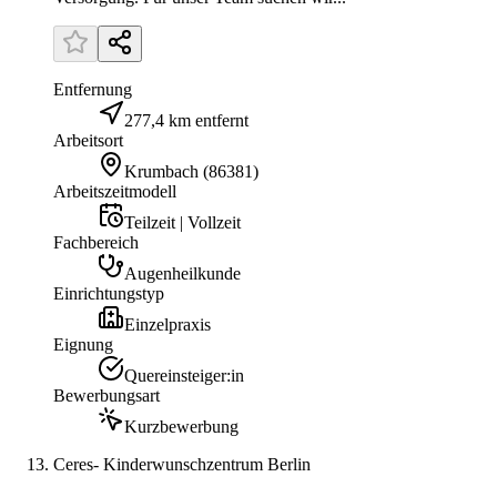
Entfernung
277,4 km entfernt
Arbeitsort
Krumbach
(
86381
)
Arbeitszeitmodell
Teilzeit | Vollzeit
Fachbereich
Augenheilkunde
Einrichtungstyp
Einzelpraxis
Eignung
Quereinsteiger:in
Bewerbungsart
Kurzbewerbung
Ceres- Kinderwunschzentrum Berlin