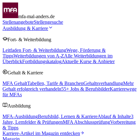
mfa-mal-anders.de
Stellenangebote
Stellengesuche
Ausbildung & Karriere
Fort- & Weiterbildung
Leitfaden Fort- & Weiterbildung
Wege, Förderung &
Tipps
Weiterbildungen von A-Z
Alle Weiterbildungen im
Überblick
Fortbildungskatalog
Aktuelle Kurse & Anbieter
Gehalt & Karriere
MFA Gehalt
Tabellen, Tarife & Branchen
Gehaltsverhandlung
Mehr
Gehalt erfolgreich verhandeln
55
+ Jobs & Berufsbilder
Karrierewege
für MFAs
Ausbildung
MFA-Ausbildung
Berufsbild, Lernen & Karriere
Ablauf & Inhalte
3
Jahre, Lernfelder & Prüfungen
MFA Abschlussprüfung
Vorbereitung
& Tipps
Karriere-Artikel im Magazin entdecken
Magazin