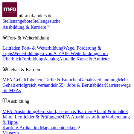
mfa-mal-anders.de
Stellenangebote
Stellengesuche
Ausbildung & Karriere
Fort- & Weiterbildung
Leitfaden Fort- & Weiterbildung
Wege, Förderung &
Tipps
Weiterbildungen von A-Z
Alle Weiterbildungen im
Überblick
Fortbildungskatalog
Aktuelle Kurse & Anbieter
Gehalt & Karriere
MFA Gehalt
Tabellen, Tarife & Branchen
Gehaltsverhandlung
Mehr
Gehalt erfolgreich verhandeln
55
+ Jobs & Berufsbilder
Karrierewege
für MFAs
Ausbildung
MFA-Ausbildung
Berufsbild, Lernen & Karriere
Ablauf & Inhalte
3
Jahre, Lernfelder & Prüfungen
MFA Abschlussprüfung
Vorbereitung
& Tipps
Karriere-Artikel im Magazin entdecken
Magazin