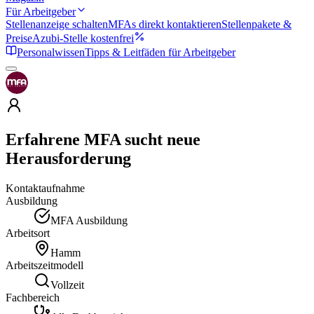
Für Arbeitgeber
Stellenanzeige schalten
MFAs direkt kontaktieren
Stellenpakete &
Preise
Azubi-Stelle kostenfrei
Personalwissen
Tipps & Leitfäden für Arbeitgeber
Erfahrene MFA sucht neue
Herausforderung
Kontaktaufnahme
Ausbildung
MFA Ausbildung
Arbeitsort
Hamm
Arbeitszeitmodell
Vollzeit
Fachbereich