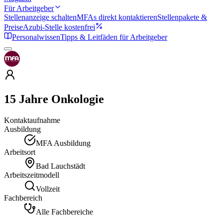
Für Arbeitgeber
Stellenanzeige schalten
MFAs direkt kontaktieren
Stellenpakete &
Preise
Azubi-Stelle kostenfrei
Personalwissen
Tipps & Leitfäden für Arbeitgeber
15 Jahre Onkologie
Kontaktaufnahme
Ausbildung
MFA Ausbildung
Arbeitsort
Bad Lauchstädt
Arbeitszeitmodell
Vollzeit
Fachbereich
Alle Fachbereiche