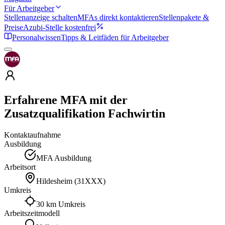
Für Arbeitgeber
Stellenanzeige schalten
MFAs direkt kontaktieren
Stellenpakete &
Preise
Azubi-Stelle kostenfrei
Personalwissen
Tipps & Leitfäden für Arbeitgeber
Erfahrene MFA mit der
Zusatzqualifikation Fachwirtin
Kontaktaufnahme
Ausbildung
MFA Ausbildung
Arbeitsort
Hildesheim
(
31XXX
)
Umkreis
30 km Umkreis
Arbeitszeitmodell