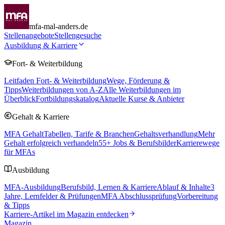
mfa-mal-anders.de
Stellenangebote
Stellengesuche
Ausbildung & Karriere
Fort- & Weiterbildung
Leitfaden Fort- & Weiterbildung
Wege, Förderung &
Tipps
Weiterbildungen von A-Z
Alle Weiterbildungen im
Überblick
Fortbildungskatalog
Aktuelle Kurse & Anbieter
Gehalt & Karriere
MFA Gehalt
Tabellen, Tarife & Branchen
Gehaltsverhandlung
Mehr
Gehalt erfolgreich verhandeln
55
+ Jobs & Berufsbilder
Karrierewege
für MFAs
Ausbildung
MFA-Ausbildung
Berufsbild, Lernen & Karriere
Ablauf & Inhalte
3
Jahre, Lernfelder & Prüfungen
MFA Abschlussprüfung
Vorbereitung
& Tipps
Karriere-Artikel im Magazin entdecken
Magazin