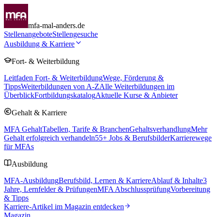
mfa-mal-anders.de
Stellenangebote
Stellengesuche
Ausbildung & Karriere
Fort- & Weiterbildung
Leitfaden Fort- & Weiterbildung
Wege, Förderung &
Tipps
Weiterbildungen von A-Z
Alle Weiterbildungen im
Überblick
Fortbildungskatalog
Aktuelle Kurse & Anbieter
Gehalt & Karriere
MFA Gehalt
Tabellen, Tarife & Branchen
Gehaltsverhandlung
Mehr
Gehalt erfolgreich verhandeln
55
+ Jobs & Berufsbilder
Karrierewege
für MFAs
Ausbildung
MFA-Ausbildung
Berufsbild, Lernen & Karriere
Ablauf & Inhalte
3
Jahre, Lernfelder & Prüfungen
MFA Abschlussprüfung
Vorbereitung
& Tipps
Karriere-Artikel im Magazin entdecken
Magazin