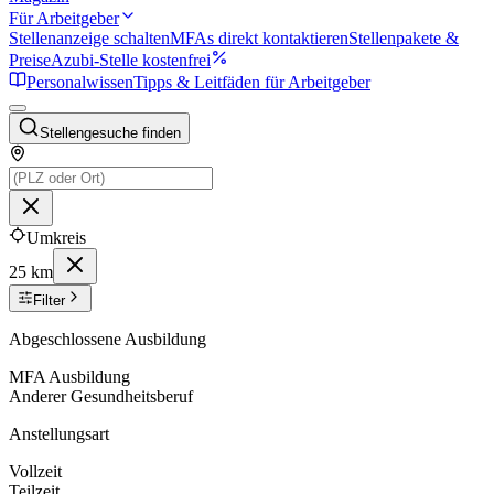
Für Arbeitgeber
Stellenanzeige schalten
MFAs direkt kontaktieren
Stellenpakete &
Preise
Azubi-Stelle kostenfrei
Personalwissen
Tipps & Leitfäden für Arbeitgeber
Stellengesuche finden
Umkreis
25 km
Filter
Abgeschlossene Ausbildung
MFA Ausbildung
Anderer Gesundheitsberuf
Anstellungsart
Vollzeit
Teilzeit