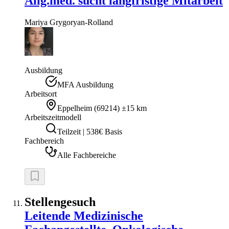
Allg.med. sucht langfristige Mitarbeit
Mariya
Grygoryan-Rolland
Ausbildung
MFA Ausbildung
Arbeitsort
Eppelheim
(
69214
)
±15 km
Arbeitszeitmodell
Teilzeit | 538€ Basis
Fachbereich
Alle Fachbereiche
Stellengesuch
Leitende Medizinische