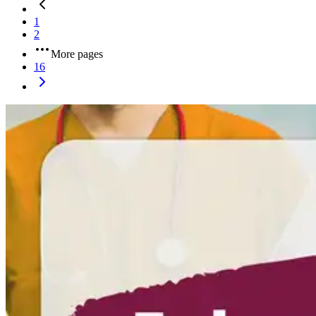
1
2
More pages
16