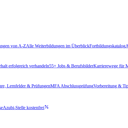
ungen von A-Z
Alle Weiterbildungen im Überblick
Fortbildungskatalog
A
alt erfolgreich verhandeln
55
+ Jobs & Berufsbilder
Karrierewege für
hre, Lernfelder & Prüfungen
MFA Abschlussprüfung
Vorbereitung & Ti
se
Azubi-Stelle kostenfrei