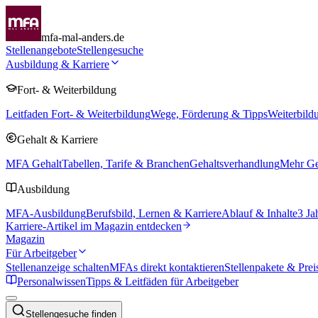
mfa-mal-anders.de
Stellenangebote
Stellengesuche
Ausbildung & Karriere
Fort- & Weiterbildung
Leitfaden Fort- & Weiterbildung
Wege, Förderung & Tipps
Weiterbild
Gehalt & Karriere
MFA Gehalt
Tabellen, Tarife & Branchen
Gehaltsverhandlung
Mehr Geh
Ausbildung
MFA-Ausbildung
Berufsbild, Lernen & Karriere
Ablauf & Inhalte
3 Ja
Karriere-Artikel im Magazin entdecken
Magazin
Für Arbeitgeber
Stellenanzeige schalten
MFAs direkt kontaktieren
Stellenpakete & Prei
Personalwissen
Tipps & Leitfäden für Arbeitgeber
Stellengesuche finden