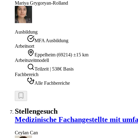
Mariya
Grygoryan-Rolland
Ausbildung
MFA Ausbildung
Arbeitsort
Eppelheim
(
69214
)
±15 km
Arbeitszeitmodell
Teilzeit | 538€ Basis
Fachbereich
Alle Fachbereiche
Stellengesuch
Medizinische Fachangestellte mit umf
Ceylan
Can