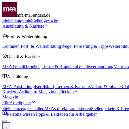
mfa-mal-anders.de
Stellenangebote
Stellengesuche
Ausbildung & Karriere
Fort- & Weiterbildung
Leitfaden Fort- & Weiterbildung
Wege, Förderung & Tipps
Weiterbild
Gehalt & Karriere
MFA Gehalt
Tabellen, Tarife & Branchen
Gehaltsverhandlung
Mehr Geh
Ausbildung
MFA-Ausbildung
Berufsbild, Lernen & Karriere
Ablauf & Inhalte
3 Ja
Karriere-Artikel im Magazin entdecken
Magazin
Für Arbeitgeber
Stellenanzeige schalten
MFAs direkt kontaktieren
Stellenpakete & Prei
Personalwissen
Tipps & Leitfäden für Arbeitgeber