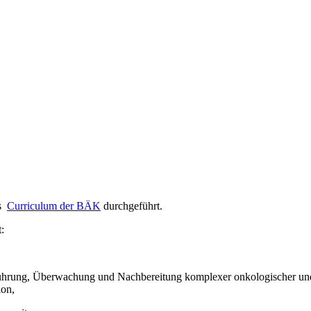
es
Curriculum der BÄK
durchgeführt.
:
führung, Überwachung und Nachbereitung komplexer onkologischer und p
ion,