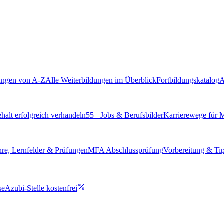
ungen von A-Z
Alle Weiterbildungen im Überblick
Fortbildungskatalog
A
alt erfolgreich verhandeln
55
+ Jobs & Berufsbilder
Karrierewege für
hre, Lernfelder & Prüfungen
MFA Abschlussprüfung
Vorbereitung & Ti
se
Azubi-Stelle kostenfrei