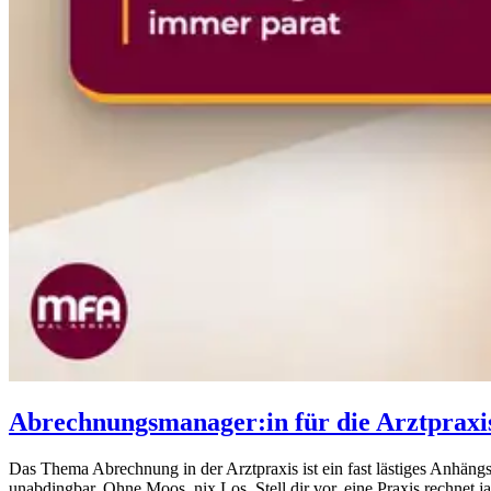
Abrechnungsmanager:in für die Arztpraxi
Das Thema Abrechnung in der Arztpraxis ist ein fast lästiges Anhängs
unabdingbar. Ohne Moos, nix Los. Stell dir vor, eine Praxis rechnet ja