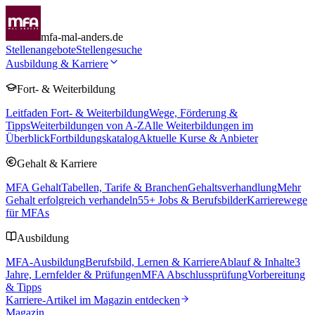
mfa-mal-anders.de
Stellenangebote
Stellengesuche
Ausbildung & Karriere
Fort- & Weiterbildung
Leitfaden Fort- & Weiterbildung
Wege, Förderung &
Tipps
Weiterbildungen von A-Z
Alle Weiterbildungen im
Überblick
Fortbildungskatalog
Aktuelle Kurse & Anbieter
Gehalt & Karriere
MFA Gehalt
Tabellen, Tarife & Branchen
Gehaltsverhandlung
Mehr
Gehalt erfolgreich verhandeln
55
+ Jobs & Berufsbilder
Karrierewege
für MFAs
Ausbildung
MFA-Ausbildung
Berufsbild, Lernen & Karriere
Ablauf & Inhalte
3
Jahre, Lernfelder & Prüfungen
MFA Abschlussprüfung
Vorbereitung
& Tipps
Karriere-Artikel im Magazin entdecken
Magazin