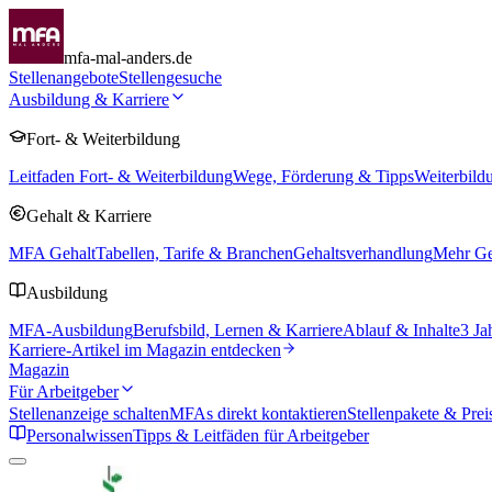
mfa-mal-anders.de
Stellenangebote
Stellengesuche
Ausbildung & Karriere
Fort- & Weiterbildung
Leitfaden Fort- & Weiterbildung
Wege, Förderung & Tipps
Weiterbild
Gehalt & Karriere
MFA Gehalt
Tabellen, Tarife & Branchen
Gehaltsverhandlung
Mehr Geh
Ausbildung
MFA-Ausbildung
Berufsbild, Lernen & Karriere
Ablauf & Inhalte
3 Ja
Karriere-Artikel im Magazin entdecken
Magazin
Für Arbeitgeber
Stellenanzeige schalten
MFAs direkt kontaktieren
Stellenpakete & Prei
Personalwissen
Tipps & Leitfäden für Arbeitgeber