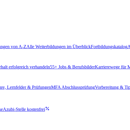
ungen von A-Z
Alle Weiterbildungen im Überblick
Fortbildungskatalog
A
alt erfolgreich verhandeln
55
+ Jobs & Berufsbilder
Karrierewege für
hre, Lernfelder & Prüfungen
MFA Abschlussprüfung
Vorbereitung & Ti
se
Azubi-Stelle kostenfrei