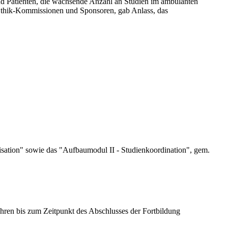
nd Patienten, die wachsende Anzahl an Studien im ambulanten
Ethik-Kommissionen und Sponsoren, gab Anlass, das
isation" sowie das "Aufbaumodul II - Studienkoordination", gem.
hren bis zum Zeitpunkt des Abschlusses der Fortbildung