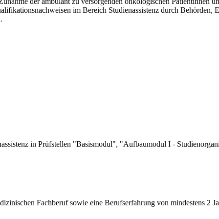
e Zunahme der ambulant zu versorgenden onkologischen Patientinnen u
lifikationsnachweisen im Bereich Studienassistenz durch Behörden, 
n.
assistenz in Prüfstellen "Basismodul", "Aufbaumodul I - Studienorgan
edizinischen Fachberuf sowie eine Berufserfahrung von mindestens 2 Ja