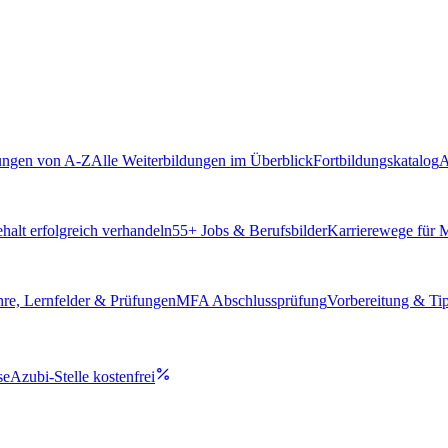
ungen von A-Z
Alle Weiterbildungen im Überblick
Fortbildungskatalog
A
alt erfolgreich verhandeln
55
+ Jobs & Berufsbilder
Karrierewege für
hre, Lernfelder & Prüfungen
MFA Abschlussprüfung
Vorbereitung & Ti
se
Azubi-Stelle kostenfrei