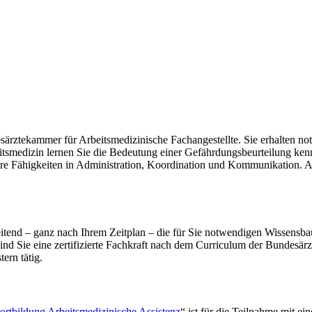
ärztekammer für Arbeitsmedizinische Fachangestellte. Sie erhalten no
medizin lernen Sie die Bedeutung einer Gefährdungsbeurteilung kennen
e Fähigkeiten in Administration, Koordination und Kommunikation. Ak
itend – ganz nach Ihrem Zeitplan – die für Sie notwendigen Wissensba
sind Sie eine zertifizierte Fachkraft nach dem Curriculum der Bunde
ern tätig.
ortbildung Arbeitsmedizinische Assistenz
“ ist für die Teilnahme mit e