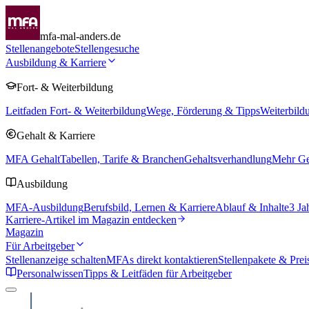
mfa-mal-anders.de
Stellenangebote
Stellengesuche
Ausbildung & Karriere
Fort- & Weiterbildung
Leitfaden Fort- & Weiterbildung
Wege, Förderung & Tipps
Weiterbild
Gehalt & Karriere
MFA Gehalt
Tabellen, Tarife & Branchen
Gehaltsverhandlung
Mehr Geh
Ausbildung
MFA-Ausbildung
Berufsbild, Lernen & Karriere
Ablauf & Inhalte
3 Ja
Karriere-Artikel im Magazin entdecken
Magazin
Für Arbeitgeber
Stellenanzeige schalten
MFAs direkt kontaktieren
Stellenpakete & Prei
Personalwissen
Tipps & Leitfäden für Arbeitgeber