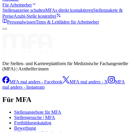
Für Arbeitgeber
Stellenanzeige schalten
MFAs direkt kontaktieren
Stellenpakete &
Preise
Azubi-Stelle kostenfrei
Personalwissen
Tipps & Leitfäden für Arbeitgeber
Die Stellen- und Karriereplattform für Medizinische Fachangestellte
(MFA) | Arzthelfer:innen
MFA mal anders - Facebook
MFA mal anders - X
MFA
mal anders - Instagram
Für MFA
Stellenangebote für MFA
Stellengesuche | MFA
Fortbildungskatalog
Bewerbung