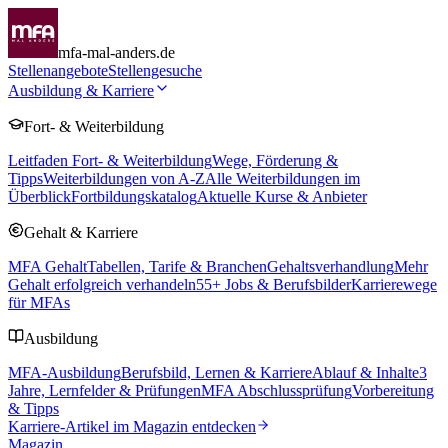
mfa-mal-anders.de
Stellenangebote
Stellengesuche
Ausbildung & Karriere
Fort- & Weiterbildung
Leitfaden Fort- & Weiterbildung
Wege, Förderung &
Tipps
Weiterbildungen von A-Z
Alle Weiterbildungen im
Überblick
Fortbildungskatalog
Aktuelle Kurse & Anbieter
Gehalt & Karriere
MFA Gehalt
Tabellen, Tarife & Branchen
Gehaltsverhandlung
Mehr
Gehalt erfolgreich verhandeln
55
+ Jobs & Berufsbilder
Karrierewege
für MFAs
Ausbildung
MFA-Ausbildung
Berufsbild, Lernen & Karriere
Ablauf & Inhalte
3
Jahre, Lernfelder & Prüfungen
MFA Abschlussprüfung
Vorbereitung
& Tipps
Karriere-Artikel im Magazin entdecken
Magazin