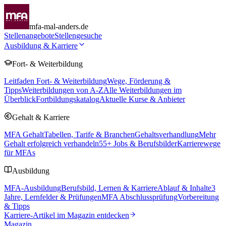
mfa-mal-anders.de
Stellenangebote
Stellengesuche
Ausbildung & Karriere
Fort- & Weiterbildung
Leitfaden Fort- & Weiterbildung
Wege, Förderung &
Tipps
Weiterbildungen von A-Z
Alle Weiterbildungen im
Überblick
Fortbildungskatalog
Aktuelle Kurse & Anbieter
Gehalt & Karriere
MFA Gehalt
Tabellen, Tarife & Branchen
Gehaltsverhandlung
Mehr
Gehalt erfolgreich verhandeln
55
+ Jobs & Berufsbilder
Karrierewege
für MFAs
Ausbildung
MFA-Ausbildung
Berufsbild, Lernen & Karriere
Ablauf & Inhalte
3
Jahre, Lernfelder & Prüfungen
MFA Abschlussprüfung
Vorbereitung
& Tipps
Karriere-Artikel im Magazin entdecken
Magazin