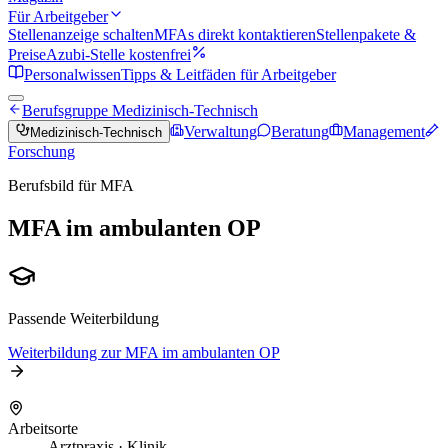
Für Arbeitgeber
Stellenanzeige schalten
MFAs direkt kontaktieren
Stellenpakete &
Preise
Azubi-Stelle kostenfrei
Personalwissen
Tipps & Leitfäden für Arbeitgeber
Berufsgruppe
Medizinisch-Technisch
Verwaltung
Beratung
Management
Medizinisch-Technisch
Forschung
Berufsbild für MFA
MFA im ambulanten OP
Passende Weiterbildung
Weiterbildung zur
MFA im ambulanten OP
Arbeitsorte
Arztpraxis · Klinik