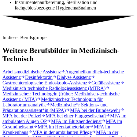
Instrumentenaufbereitung, Sterilisation und
fachgebietsbezogene Hygienemaßnahmen
In dieser Berufsgruppe
Weitere Berufsbilder in
Medizinisch-
Technisch
Arbeitsmedizinische Assistenz
Augenheilkundlich-technische
Assistenz
Desinfektor:in
Dialyse Assistenz
Gastroenterologische Endoskopie-Assistenz
Gefäßassistenz
Medizinisch-technische Radiologieassistenz (MTRA)
Medizinische:r Technolog:in (früher: Medizinisch-technische
Assistenz / MTA)
Medizinische:r Technolog:in für
Laboratoriumsanalytik
Medizinische*r Sektions- und
Präparationsassistent*in (MSPA)
MFA bei der Bundeswehr
MFA bei der Polizei
MFA bei einer Fluggesellschaft
MFA im
ambulanten Augen-OP
MFA im Blutspendedienst
MFA im
Gesundheitsamt
MFA im Herzkatheterlabor
MFA im
Krankenhaus
MFA in der ambulanten Pflege
MFA in der