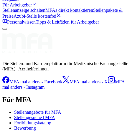
Für Arbeitgeber
Stellenanzeige schalten
MFAs direkt kontaktieren
Stellenpakete &
Preise
Azubi-Stelle kostenfrei
Personalwissen
Tipps & Leitfäden für Arbeitgeber
Die Stellen- und Karriereplattform für Medizinische Fachangestellte
(MFA) | Arzthelfer:innen
MFA mal anders - Facebook
MFA mal anders - X
MFA
mal anders - Instagram
Für MFA
Stellenangebote für MFA
Stellengesuche | MFA
Fortbildungskatalog
Bewerbung