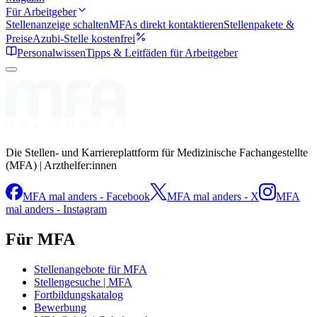
Für Arbeitgeber
Stellenanzeige schalten
MFAs direkt kontaktieren
Stellenpakete &
Preise
Azubi-Stelle kostenfrei
Personalwissen
Tipps & Leitfäden für Arbeitgeber
Die Stellen- und Karriereplattform für Medizinische Fachangestellte
(MFA) | Arzthelfer:innen
MFA mal anders - Facebook
MFA mal anders - X
MFA
mal anders - Instagram
Für MFA
Stellenangebote für MFA
Stellengesuche | MFA
Fortbildungskatalog
Bewerbung