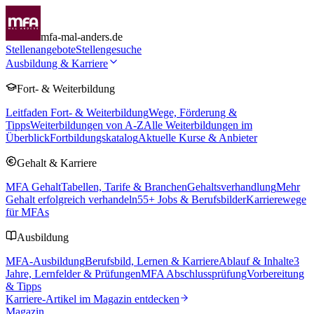
mfa-mal-anders.de
Stellenangebote
Stellengesuche
Ausbildung & Karriere
Fort- & Weiterbildung
Leitfaden Fort- & Weiterbildung
Wege, Förderung &
Tipps
Weiterbildungen von A-Z
Alle Weiterbildungen im
Überblick
Fortbildungskatalog
Aktuelle Kurse & Anbieter
Gehalt & Karriere
MFA Gehalt
Tabellen, Tarife & Branchen
Gehaltsverhandlung
Mehr
Gehalt erfolgreich verhandeln
55
+ Jobs & Berufsbilder
Karrierewege
für MFAs
Ausbildung
MFA-Ausbildung
Berufsbild, Lernen & Karriere
Ablauf & Inhalte
3
Jahre, Lernfelder & Prüfungen
MFA Abschlussprüfung
Vorbereitung
& Tipps
Karriere-Artikel im Magazin entdecken
Magazin