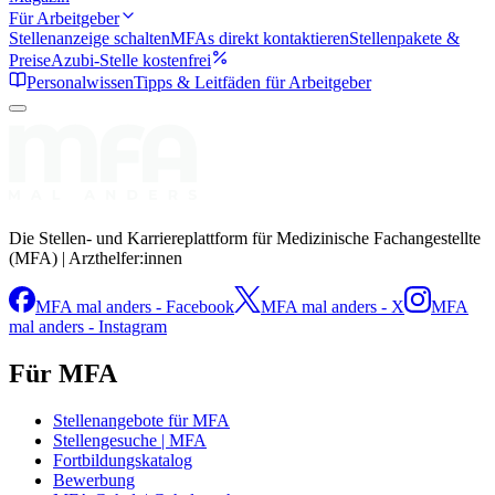
Für Arbeitgeber
Stellenanzeige schalten
MFAs direkt kontaktieren
Stellenpakete &
Preise
Azubi-Stelle kostenfrei
Personalwissen
Tipps & Leitfäden für Arbeitgeber
Die Stellen- und Karriereplattform für Medizinische Fachangestellte
(MFA) | Arzthelfer:innen
MFA mal anders - Facebook
MFA mal anders - X
MFA
mal anders - Instagram
Für MFA
Stellenangebote für MFA
Stellengesuche | MFA
Fortbildungskatalog
Bewerbung