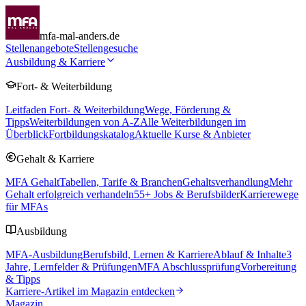
mfa-mal-anders.de
Stellenangebote
Stellengesuche
Ausbildung & Karriere
Fort- & Weiterbildung
Leitfaden Fort- & Weiterbildung
Wege, Förderung &
Tipps
Weiterbildungen von A-Z
Alle Weiterbildungen im
Überblick
Fortbildungskatalog
Aktuelle Kurse & Anbieter
Gehalt & Karriere
MFA Gehalt
Tabellen, Tarife & Branchen
Gehaltsverhandlung
Mehr
Gehalt erfolgreich verhandeln
55
+ Jobs & Berufsbilder
Karrierewege
für MFAs
Ausbildung
MFA-Ausbildung
Berufsbild, Lernen & Karriere
Ablauf & Inhalte
3
Jahre, Lernfelder & Prüfungen
MFA Abschlussprüfung
Vorbereitung
& Tipps
Karriere-Artikel im Magazin entdecken
Magazin