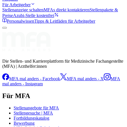
Für Arbeitgeber
Stellenanzeige schalten
MFAs direkt kontaktieren
Stellenpakete &
Preise
Azubi-Stelle kostenfrei
Personalwissen
Tipps & Leitfäden für Arbeitgeber
Die Stellen- und Karriereplattform für Medizinische Fachangestellte
(MFA) | Arzthelfer:innen
MFA mal anders - Facebook
MFA mal anders - X
MFA
mal anders - Instagram
Für MFA
Stellenangebote für MFA
Stellengesuche | MFA
Fortbildungskatalog
Bewerbung