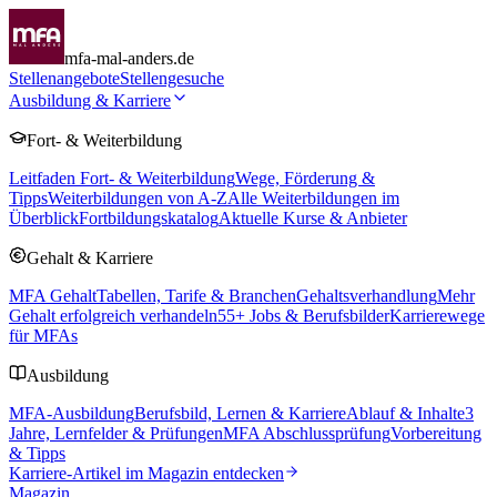
mfa-mal-anders.de
Stellenangebote
Stellengesuche
Ausbildung & Karriere
Fort- & Weiterbildung
Leitfaden Fort- & Weiterbildung
Wege, Förderung &
Tipps
Weiterbildungen von A-Z
Alle Weiterbildungen im
Überblick
Fortbildungskatalog
Aktuelle Kurse & Anbieter
Gehalt & Karriere
MFA Gehalt
Tabellen, Tarife & Branchen
Gehaltsverhandlung
Mehr
Gehalt erfolgreich verhandeln
55
+ Jobs & Berufsbilder
Karrierewege
für MFAs
Ausbildung
MFA-Ausbildung
Berufsbild, Lernen & Karriere
Ablauf & Inhalte
3
Jahre, Lernfelder & Prüfungen
MFA Abschlussprüfung
Vorbereitung
& Tipps
Karriere-Artikel im Magazin entdecken
Magazin