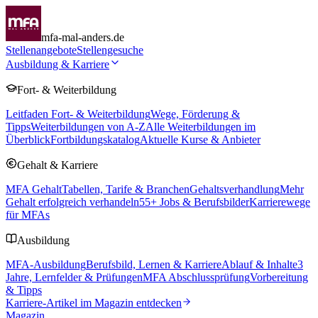
mfa-mal-anders.de
Stellenangebote
Stellengesuche
Ausbildung & Karriere
Fort- & Weiterbildung
Leitfaden Fort- & Weiterbildung
Wege, Förderung &
Tipps
Weiterbildungen von A-Z
Alle Weiterbildungen im
Überblick
Fortbildungskatalog
Aktuelle Kurse & Anbieter
Gehalt & Karriere
MFA Gehalt
Tabellen, Tarife & Branchen
Gehaltsverhandlung
Mehr
Gehalt erfolgreich verhandeln
55
+ Jobs & Berufsbilder
Karrierewege
für MFAs
Ausbildung
MFA-Ausbildung
Berufsbild, Lernen & Karriere
Ablauf & Inhalte
3
Jahre, Lernfelder & Prüfungen
MFA Abschlussprüfung
Vorbereitung
& Tipps
Karriere-Artikel im Magazin entdecken
Magazin