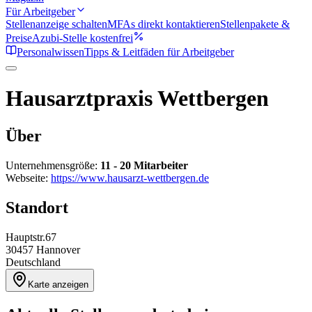
Für Arbeitgeber
Stellenanzeige schalten
MFAs direkt kontaktieren
Stellenpakete &
Preise
Azubi-Stelle kostenfrei
Personalwissen
Tipps & Leitfäden für Arbeitgeber
Hausarztpraxis Wettbergen
Über
Unternehmensgröße:
11 - 20 Mitarbeiter
Webseite:
https://www.hausarzt-wettbergen.de
Standort
Hauptstr.67
30457
Hannover
Deutschland
Karte anzeigen