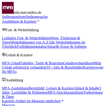
mfa-mal-anders.de
Stellenangebote
Stellengesuche
Ausbildung & Karriere
Fort- & Weiterbildung
Leitfaden Fort- & Weiterbildung
Wege, Förderung &
Tipps
Weiterbildungen von A-Z
Alle Weiterbildungen im
Überblick
Fortbildungskatalog
Aktuelle Kurse & Anbieter
Gehalt & Karriere
MFA Gehalt
Tabellen, Tarife & Branchen
Gehaltsverhandlung
Mehr
Gehalt erfolgreich verhandeln
55
+ Jobs & Berufsbilder
Karrierewege
für MFAs
Ausbildung
MFA-Ausbildung
Berufsbild, Lernen & Karriere
Ablauf & Inhalte
3
Jahre, Lernfelder & Prüfungen
MFA Abschlussprüfung
Vorbereitung
& Tipps
Karriere-Artikel im Magazin entdecken
Magazin