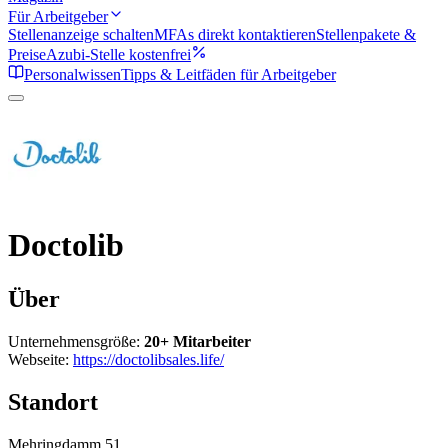
Für Arbeitgeber
Stellenanzeige schalten
MFAs direkt kontaktieren
Stellenpakete &
Preise
Azubi-Stelle kostenfrei
Personalwissen
Tipps & Leitfäden für Arbeitgeber
Doctolib
Über
Unternehmensgröße:
20+ Mitarbeiter
Webseite:
https://doctolibsales.life/
Standort
Mehringdamm 51