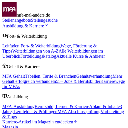
mfa-mal-anders.de
Stellenangebote
Stellengesuche
Ausbildung & Karriere
Fort- & Weiterbildung
Leitfaden Fort- & Weiterbildung
Wege, Förderung &
Tipps
Weiterbildungen von A-Z
Alle Weiterbildungen im
Überblick
Fortbildungskatalog
Aktuelle Kurse & Anbieter
Gehalt & Karriere
MFA Gehalt
Tabellen, Tarife & Branchen
Gehaltsverhandlung
Mehr
Gehalt erfolgreich verhandeln
55
+ Jobs & Berufsbilder
Karrierewege
für MFAs
Ausbildung
MFA-Ausbildung
Berufsbild, Lernen & Karriere
Ablauf & Inhalte
3
Jahre, Lernfelder & Prüfungen
MFA Abschlussprüfung
Vorbereitung
& Tipps
Karriere-Artikel im Magazin entdecken
Magazin