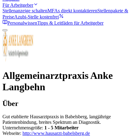
Für Arbeitgeber
Stellenanzeige schalten
MFAs direkt kontaktieren
Stellenpakete &
Preise
Azubi-Stelle kostenfrei
Personalwissen
Tipps & Leitfäden für Arbeitgeber
Allgemeinarztpraxis Anke
Langbehn
Über
Gut etablierte Hausarztpraxis in Babelsberg, langjährige
Patientenbindung, breites Spektrum an Diagnostik.
Unternehmensgröße:
1 - 5 Mitarbeiter
Webseite:
http://www.hausarzt-babelsberg.de