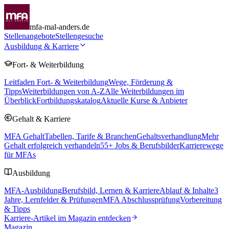
mfa-mal-anders.de
Stellenangebote
Stellengesuche
Ausbildung & Karriere
Fort- & Weiterbildung
Leitfaden Fort- & Weiterbildung
Wege, Förderung &
Tipps
Weiterbildungen von A-Z
Alle Weiterbildungen im
Überblick
Fortbildungskatalog
Aktuelle Kurse & Anbieter
Gehalt & Karriere
MFA Gehalt
Tabellen, Tarife & Branchen
Gehaltsverhandlung
Mehr
Gehalt erfolgreich verhandeln
55
+ Jobs & Berufsbilder
Karrierewege
für MFAs
Ausbildung
MFA-Ausbildung
Berufsbild, Lernen & Karriere
Ablauf & Inhalte
3
Jahre, Lernfelder & Prüfungen
MFA Abschlussprüfung
Vorbereitung
& Tipps
Karriere-Artikel im Magazin entdecken
Magazin