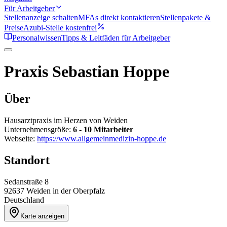
Für Arbeitgeber
Stellenanzeige schalten
MFAs direkt kontaktieren
Stellenpakete &
Preise
Azubi-Stelle kostenfrei
Personalwissen
Tipps & Leitfäden für Arbeitgeber
Praxis Sebastian Hoppe
Über
Hausarztpraxis im Herzen von Weiden
Unternehmensgröße:
6 - 10 Mitarbeiter
Webseite:
https://www.allgemeinmedizin-hoppe.de
Standort
Sedanstraße 8
92637
Weiden in der Oberpfalz
Deutschland
Karte anzeigen