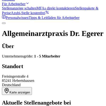
Für Arbeitgeber
Stellenanzeige schalten
MFAs direkt kontaktieren
Stellenpakete &
Preise
Azubi-Stelle kostenfrei
Personalwissen
Tipps & Leitfäden für Arbeitgeber
Allgemeinarztpraxis Dr. Egerer
Über
Unternehmensgröße:
1 - 5 Mitarbeiter
Standort
Freisingerstraße 4
85241
Hebertshausen
Deutschland
Karte anzeigen
Aktuelle Stellenangebote bei