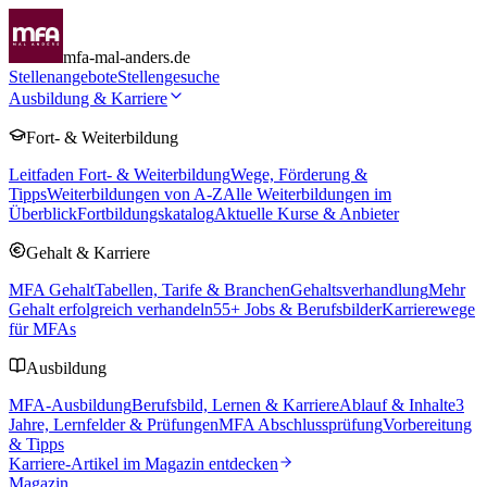
mfa-mal-anders.de
Stellenangebote
Stellengesuche
Ausbildung & Karriere
Fort- & Weiterbildung
Leitfaden Fort- & Weiterbildung
Wege, Förderung &
Tipps
Weiterbildungen von A-Z
Alle Weiterbildungen im
Überblick
Fortbildungskatalog
Aktuelle Kurse & Anbieter
Gehalt & Karriere
MFA Gehalt
Tabellen, Tarife & Branchen
Gehaltsverhandlung
Mehr
Gehalt erfolgreich verhandeln
55
+ Jobs & Berufsbilder
Karrierewege
für MFAs
Ausbildung
MFA-Ausbildung
Berufsbild, Lernen & Karriere
Ablauf & Inhalte
3
Jahre, Lernfelder & Prüfungen
MFA Abschlussprüfung
Vorbereitung
& Tipps
Karriere-Artikel im Magazin entdecken
Magazin