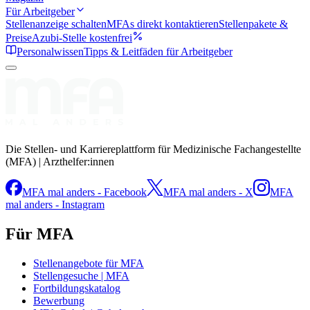
Für Arbeitgeber
Stellenanzeige schalten
MFAs direkt kontaktieren
Stellenpakete &
Preise
Azubi-Stelle kostenfrei
Personalwissen
Tipps & Leitfäden für Arbeitgeber
Die Stellen- und Karriereplattform für Medizinische Fachangestellte
(MFA) | Arzthelfer:innen
MFA mal anders - Facebook
MFA mal anders - X
MFA
mal anders - Instagram
Für MFA
Stellenangebote für MFA
Stellengesuche | MFA
Fortbildungskatalog
Bewerbung