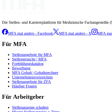
Die Stellen- und Karriereplattform für Medizinische Fachangestellte 
MFA mal anders - Facebook
MFA mal anders - X
MFA mal 
Für MFA
Stellenangebote für MFA
Stellengesuche | MFA
Fortbildungskatalog
Bewerbung
MFA Gehalt | Gehaltsrechner
Unternehmensverzeichnis
Stellenangebote für ZFA
Häufige Fragen
Für Arbeitgeber
Stellenanzeige schalten
Muster Stellenanzeige + Tipps