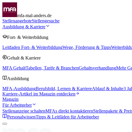
mfa-mal-anders.de
Stellenangebote
Stellengesuche
Ausbildung & Karriere
Fort- & Weiterbildung
Leitfaden Fort- & Weiterbildung
Wege, Förderung & Tipps
Weiterbild
Gehalt & Karriere
MFA Gehalt
Tabellen, Tarife & Branchen
Gehaltsverhandlung
Mehr Geh
Ausbildung
MFA-Ausbildung
Berufsbild, Lernen & Karriere
Ablauf & Inhalte
3 Ja
Karriere-Artikel im Magazin entdecken
Magazin
Für Arbeitgeber
Stellenanzeige schalten
MFAs direkt kontaktieren
Stellenpakete & Prei
Personalwissen
Tipps & Leitfäden für Arbeitgeber