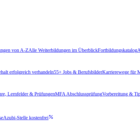
ungen von A-Z
Alle Weiterbildungen im Überblick
Fortbildungskatalog
A
alt erfolgreich verhandeln
55
+ Jobs & Berufsbilder
Karrierewege für
hre, Lernfelder & Prüfungen
MFA Abschlussprüfung
Vorbereitung & Ti
se
Azubi-Stelle kostenfrei