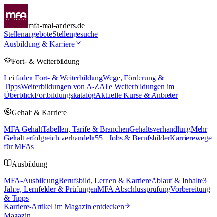
mfa-mal-anders.de
Stellenangebote
Stellengesuche
Ausbildung & Karriere
Fort- & Weiterbildung
Leitfaden Fort- & Weiterbildung
Wege, Förderung &
Tipps
Weiterbildungen von A-Z
Alle Weiterbildungen im
Überblick
Fortbildungskatalog
Aktuelle Kurse & Anbieter
Gehalt & Karriere
MFA Gehalt
Tabellen, Tarife & Branchen
Gehaltsverhandlung
Mehr
Gehalt erfolgreich verhandeln
55
+ Jobs & Berufsbilder
Karrierewege
für MFAs
Ausbildung
MFA-Ausbildung
Berufsbild, Lernen & Karriere
Ablauf & Inhalte
3
Jahre, Lernfelder & Prüfungen
MFA Abschlussprüfung
Vorbereitung
& Tipps
Karriere-Artikel im Magazin entdecken
Magazin