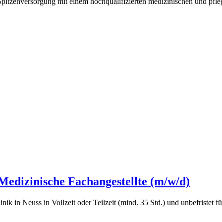
pitzenversorgung mit einem hochqualifizierten medizinischen und pfle
edizinische Fachangestellte (m/w/d)
nik in Neuss in Vollzeit oder Teilzeit (mind. 35 Std.) und unbefriste