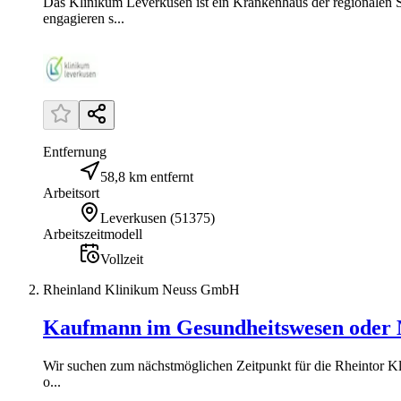
Das Klinikum Leverkusen ist ein Krankenhaus der regionalen S
engagieren s...
Entfernung
58,8 km entfernt
Arbeitsort
Leverkusen
(
51375
)
Arbeitszeitmodell
Vollzeit
Rheinland Klinikum Neuss GmbH
Kaufmann im Gesundheitswesen oder M
Wir suchen zum nächstmöglichen Zeitpunkt für die Rheintor Kli
o...