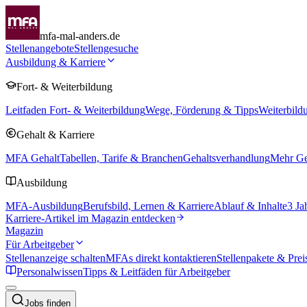
mfa-mal-anders.de
Stellenangebote
Stellengesuche
Ausbildung & Karriere
Fort- & Weiterbildung
Leitfaden Fort- & Weiterbildung
Wege, Förderung & Tipps
Weiterbild
Gehalt & Karriere
MFA Gehalt
Tabellen, Tarife & Branchen
Gehaltsverhandlung
Mehr Geh
Ausbildung
MFA-Ausbildung
Berufsbild, Lernen & Karriere
Ablauf & Inhalte
3 Ja
Karriere-Artikel im Magazin entdecken
Magazin
Für Arbeitgeber
Stellenanzeige schalten
MFAs direkt kontaktieren
Stellenpakete & Prei
Personalwissen
Tipps & Leitfäden für Arbeitgeber
Jobs finden