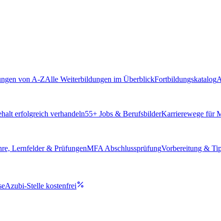
ungen von A-Z
Alle Weiterbildungen im Überblick
Fortbildungskatalog
A
alt erfolgreich verhandeln
55
+ Jobs & Berufsbilder
Karrierewege für
hre, Lernfelder & Prüfungen
MFA Abschlussprüfung
Vorbereitung & Ti
se
Azubi-Stelle kostenfrei