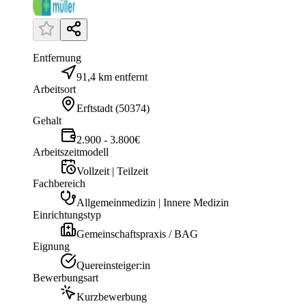
Entfernung
91,4 km entfernt
Arbeitsort
Erftstadt
(
50374
)
Gehalt
2.900 - 3.800€
Arbeitszeitmodell
Vollzeit | Teilzeit
Fachbereich
Allgemeinmedizin | Innere Medizin
Einrichtungstyp
Gemeinschaftspraxis / BAG
Eignung
Quereinsteiger:in
Bewerbungsart
Kurzbewerbung