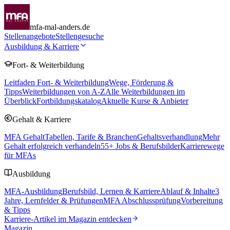
mfa-mal-anders.de
Stellenangebote
Stellengesuche
Ausbildung & Karriere
Fort- & Weiterbildung
Leitfaden Fort- & Weiterbildung
Wege, Förderung &
Tipps
Weiterbildungen von A-Z
Alle Weiterbildungen im
Überblick
Fortbildungskatalog
Aktuelle Kurse & Anbieter
Gehalt & Karriere
MFA Gehalt
Tabellen, Tarife & Branchen
Gehaltsverhandlung
Mehr
Gehalt erfolgreich verhandeln
55
+ Jobs & Berufsbilder
Karrierewege
für MFAs
Ausbildung
MFA-Ausbildung
Berufsbild, Lernen & Karriere
Ablauf & Inhalte
3
Jahre, Lernfelder & Prüfungen
MFA Abschlussprüfung
Vorbereitung
& Tipps
Karriere-Artikel im Magazin entdecken
Magazin