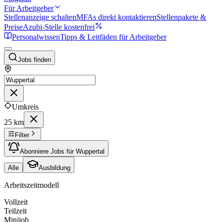
Für Arbeitgeber
Stellenanzeige schalten
MFAs direkt kontaktieren
Stellenpakete &
Preise
Azubi-Stelle kostenfrei
Personalwissen
Tipps & Leitfäden für Arbeitgeber
Jobs finden
Umkreis
25 km
Filter
Abonniere Jobs für Wuppertal
Alle
Ausbildung
Arbeitszeitmodell
Vollzeit
Teilzeit
Minijob