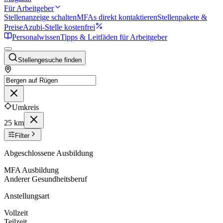
Für Arbeitgeber
Stellenanzeige schalten
MFAs direkt kontaktieren
Stellenpakete &
Preise
Azubi-Stelle kostenfrei
Personalwissen
Tipps & Leitfäden für Arbeitgeber
Stellengesuche finden
Umkreis
25 km
Filter
Abgeschlossene Ausbildung
MFA Ausbildung
Anderer Gesundheitsberuf
Anstellungsart
Vollzeit
Teilzeit