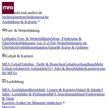
mfa-mal-anders.de
Stellenangebote
Stellengesuche
Ausbildung & Karriere
Fort- & Weiterbildung
Leitfaden Fort- & Weiterbildung
Wege, Förderung &
Tipps
Weiterbildungen von A-Z
Alle Weiterbildungen im
Überblick
Fortbildungskatalog
Aktuelle Kurse & Anbieter
Gehalt & Karriere
MFA Gehalt
Tabellen, Tarife & Branchen
Gehaltsverhandlung
Mehr
Gehalt erfolgreich verhandeln
55
+ Jobs & Berufsbilder
Karrierewege
für MFAs
Ausbildung
MFA-Ausbildung
Berufsbild, Lernen & Karriere
Ablauf & Inhalte
3
Jahre, Lernfelder & Prüfungen
MFA Abschlussprüfung
Vorbereitung
& Tipps
Karriere-Artikel im Magazin entdecken
Magazin