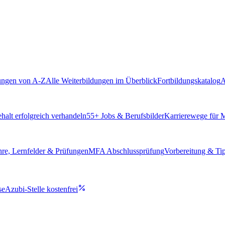
ungen von A-Z
Alle Weiterbildungen im Überblick
Fortbildungskatalog
A
alt erfolgreich verhandeln
55
+ Jobs & Berufsbilder
Karrierewege für
hre, Lernfelder & Prüfungen
MFA Abschlussprüfung
Vorbereitung & Ti
se
Azubi-Stelle kostenfrei