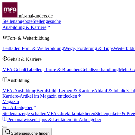
mfa-mal-anders.de
Stellenangebote
Stellengesuche
Ausbildung & Karriere
Fort- & Weiterbildung
Leitfaden Fort- & Weiterbildung
Wege, Förderung & Tipps
Weiterbild
Gehalt & Karriere
MFA Gehalt
Tabellen, Tarife & Branchen
Gehaltsverhandlung
Mehr Geh
Ausbildung
MFA-Ausbildung
Berufsbild, Lernen & Karriere
Ablauf & Inhalte
3 Ja
Karriere-Artikel im Magazin entdecken
Magazin
Für Arbeitgeber
Stellenanzeige schalten
MFAs direkt kontaktieren
Stellenpakete & Prei
Personalwissen
Tipps & Leitfäden für Arbeitgeber
Stellengesuche finden