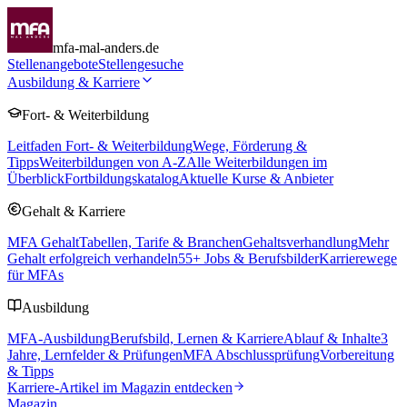
mfa-mal-anders.de
Stellenangebote
Stellengesuche
Ausbildung & Karriere
Fort- & Weiterbildung
Leitfaden Fort- & Weiterbildung
Wege, Förderung &
Tipps
Weiterbildungen von A-Z
Alle Weiterbildungen im
Überblick
Fortbildungskatalog
Aktuelle Kurse & Anbieter
Gehalt & Karriere
MFA Gehalt
Tabellen, Tarife & Branchen
Gehaltsverhandlung
Mehr
Gehalt erfolgreich verhandeln
55
+ Jobs & Berufsbilder
Karrierewege
für MFAs
Ausbildung
MFA-Ausbildung
Berufsbild, Lernen & Karriere
Ablauf & Inhalte
3
Jahre, Lernfelder & Prüfungen
MFA Abschlussprüfung
Vorbereitung
& Tipps
Karriere-Artikel im Magazin entdecken
Magazin