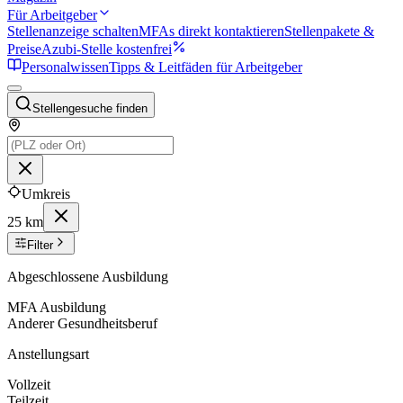
Für Arbeitgeber
Stellenanzeige schalten
MFAs direkt kontaktieren
Stellenpakete &
Preise
Azubi-Stelle kostenfrei
Personalwissen
Tipps & Leitfäden für Arbeitgeber
Stellengesuche finden
Umkreis
25 km
Filter
Abgeschlossene Ausbildung
MFA Ausbildung
Anderer Gesundheitsberuf
Anstellungsart
Vollzeit
Teilzeit