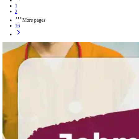
1
2
More pages
16