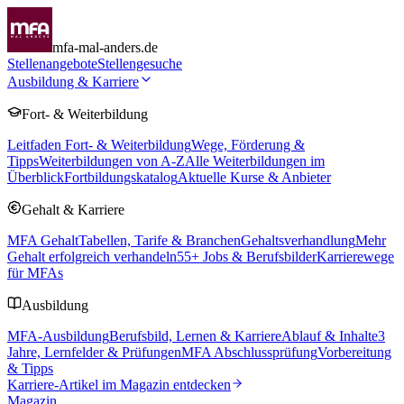
mfa-mal-anders.de
Stellenangebote
Stellengesuche
Ausbildung & Karriere
Fort- & Weiterbildung
Leitfaden Fort- & Weiterbildung
Wege, Förderung &
Tipps
Weiterbildungen von A-Z
Alle Weiterbildungen im
Überblick
Fortbildungskatalog
Aktuelle Kurse & Anbieter
Gehalt & Karriere
MFA Gehalt
Tabellen, Tarife & Branchen
Gehaltsverhandlung
Mehr
Gehalt erfolgreich verhandeln
55
+ Jobs & Berufsbilder
Karrierewege
für MFAs
Ausbildung
MFA-Ausbildung
Berufsbild, Lernen & Karriere
Ablauf & Inhalte
3
Jahre, Lernfelder & Prüfungen
MFA Abschlussprüfung
Vorbereitung
& Tipps
Karriere-Artikel im Magazin entdecken
Magazin