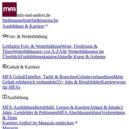
mfa-mal-anders.de
Stellenangebote
Stellengesuche
Ausbildung & Karriere
Fort- & Weiterbildung
Leitfaden Fort- & Weiterbildung
Wege, Förderung &
Tipps
Weiterbildungen von A-Z
Alle Weiterbildungen im
Überblick
Fortbildungskatalog
Aktuelle Kurse & Anbieter
Gehalt & Karriere
MFA Gehalt
Tabellen, Tarife & Branchen
Gehaltsverhandlung
Mehr
Gehalt erfolgreich verhandeln
55
+ Jobs & Berufsbilder
Karrierewege
für MFAs
Ausbildung
MFA-Ausbildung
Berufsbild, Lernen & Karriere
Ablauf & Inhalte
3
Jahre, Lernfelder & Prüfungen
MFA Abschlussprüfung
Vorbereitung
& Tipps
Karriere-Artikel im Magazin entdecken
Magazin