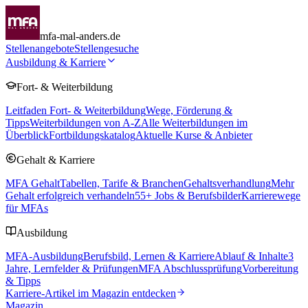
mfa-mal-anders.de
Stellenangebote
Stellengesuche
Ausbildung & Karriere
Fort- & Weiterbildung
Leitfaden Fort- & Weiterbildung
Wege, Förderung &
Tipps
Weiterbildungen von A-Z
Alle Weiterbildungen im
Überblick
Fortbildungskatalog
Aktuelle Kurse & Anbieter
Gehalt & Karriere
MFA Gehalt
Tabellen, Tarife & Branchen
Gehaltsverhandlung
Mehr
Gehalt erfolgreich verhandeln
55
+ Jobs & Berufsbilder
Karrierewege
für MFAs
Ausbildung
MFA-Ausbildung
Berufsbild, Lernen & Karriere
Ablauf & Inhalte
3
Jahre, Lernfelder & Prüfungen
MFA Abschlussprüfung
Vorbereitung
& Tipps
Karriere-Artikel im Magazin entdecken
Magazin