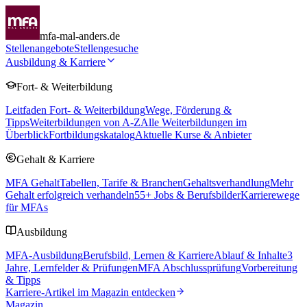
mfa-mal-anders.de
Stellenangebote
Stellengesuche
Ausbildung & Karriere
Fort- & Weiterbildung
Leitfaden Fort- & Weiterbildung
Wege, Förderung &
Tipps
Weiterbildungen von A-Z
Alle Weiterbildungen im
Überblick
Fortbildungskatalog
Aktuelle Kurse & Anbieter
Gehalt & Karriere
MFA Gehalt
Tabellen, Tarife & Branchen
Gehaltsverhandlung
Mehr
Gehalt erfolgreich verhandeln
55
+ Jobs & Berufsbilder
Karrierewege
für MFAs
Ausbildung
MFA-Ausbildung
Berufsbild, Lernen & Karriere
Ablauf & Inhalte
3
Jahre, Lernfelder & Prüfungen
MFA Abschlussprüfung
Vorbereitung
& Tipps
Karriere-Artikel im Magazin entdecken
Magazin