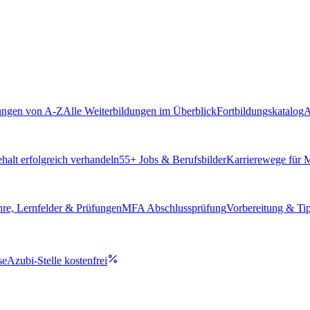
ungen von A-Z
Alle Weiterbildungen im Überblick
Fortbildungskatalog
A
alt erfolgreich verhandeln
55
+ Jobs & Berufsbilder
Karrierewege für
hre, Lernfelder & Prüfungen
MFA Abschlussprüfung
Vorbereitung & Ti
se
Azubi-Stelle kostenfrei