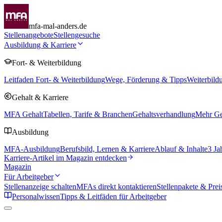
mfa-mal-anders.de
Stellenangebote
Stellengesuche
Ausbildung & Karriere
Fort- & Weiterbildung
Leitfaden Fort- & Weiterbildung
Wege, Förderung & Tipps
Weiterbild
Gehalt & Karriere
MFA Gehalt
Tabellen, Tarife & Branchen
Gehaltsverhandlung
Mehr Geh
Ausbildung
MFA-Ausbildung
Berufsbild, Lernen & Karriere
Ablauf & Inhalte
3 Ja
Karriere-Artikel im Magazin entdecken
Magazin
Für Arbeitgeber
Stellenanzeige schalten
MFAs direkt kontaktieren
Stellenpakete & Prei
Personalwissen
Tipps & Leitfäden für Arbeitgeber