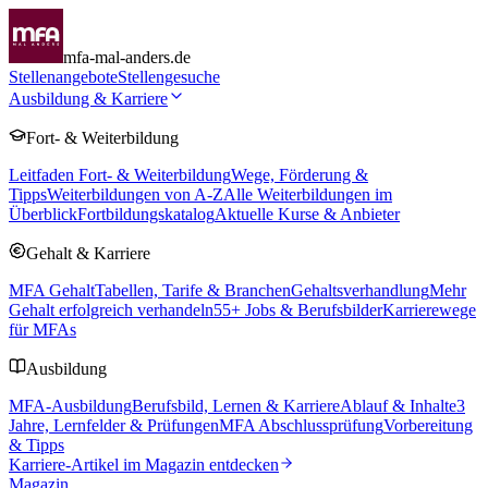
mfa-mal-anders.de
Stellenangebote
Stellengesuche
Ausbildung & Karriere
Fort- & Weiterbildung
Leitfaden Fort- & Weiterbildung
Wege, Förderung &
Tipps
Weiterbildungen von A-Z
Alle Weiterbildungen im
Überblick
Fortbildungskatalog
Aktuelle Kurse & Anbieter
Gehalt & Karriere
MFA Gehalt
Tabellen, Tarife & Branchen
Gehaltsverhandlung
Mehr
Gehalt erfolgreich verhandeln
55
+ Jobs & Berufsbilder
Karrierewege
für MFAs
Ausbildung
MFA-Ausbildung
Berufsbild, Lernen & Karriere
Ablauf & Inhalte
3
Jahre, Lernfelder & Prüfungen
MFA Abschlussprüfung
Vorbereitung
& Tipps
Karriere-Artikel im Magazin entdecken
Magazin