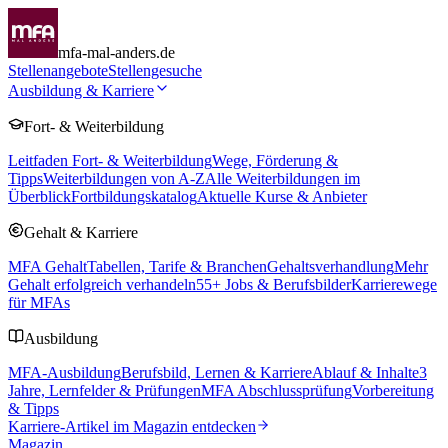
mfa-mal-anders.de
Stellenangebote
Stellengesuche
Ausbildung & Karriere
Fort- & Weiterbildung
Leitfaden Fort- & Weiterbildung
Wege, Förderung &
Tipps
Weiterbildungen von A-Z
Alle Weiterbildungen im
Überblick
Fortbildungskatalog
Aktuelle Kurse & Anbieter
Gehalt & Karriere
MFA Gehalt
Tabellen, Tarife & Branchen
Gehaltsverhandlung
Mehr
Gehalt erfolgreich verhandeln
55
+ Jobs & Berufsbilder
Karrierewege
für MFAs
Ausbildung
MFA-Ausbildung
Berufsbild, Lernen & Karriere
Ablauf & Inhalte
3
Jahre, Lernfelder & Prüfungen
MFA Abschlussprüfung
Vorbereitung
& Tipps
Karriere-Artikel im Magazin entdecken
Magazin