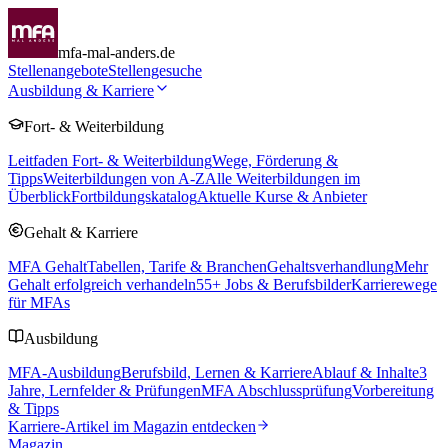
mfa-mal-anders.de
Stellenangebote
Stellengesuche
Ausbildung & Karriere
Fort- & Weiterbildung
Leitfaden Fort- & Weiterbildung
Wege, Förderung &
Tipps
Weiterbildungen von A-Z
Alle Weiterbildungen im
Überblick
Fortbildungskatalog
Aktuelle Kurse & Anbieter
Gehalt & Karriere
MFA Gehalt
Tabellen, Tarife & Branchen
Gehaltsverhandlung
Mehr
Gehalt erfolgreich verhandeln
55
+ Jobs & Berufsbilder
Karrierewege
für MFAs
Ausbildung
MFA-Ausbildung
Berufsbild, Lernen & Karriere
Ablauf & Inhalte
3
Jahre, Lernfelder & Prüfungen
MFA Abschlussprüfung
Vorbereitung
& Tipps
Karriere-Artikel im Magazin entdecken
Magazin