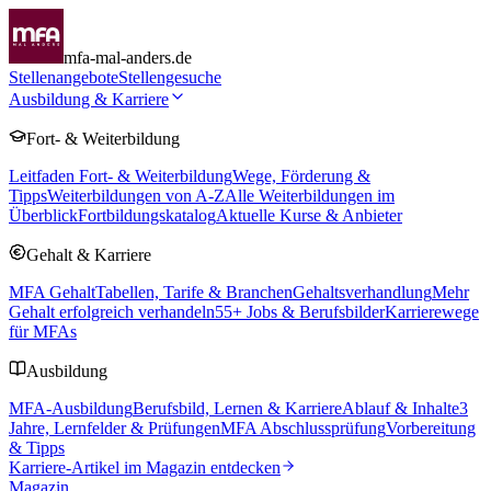
mfa-mal-anders.de
Stellenangebote
Stellengesuche
Ausbildung & Karriere
Fort- & Weiterbildung
Leitfaden Fort- & Weiterbildung
Wege, Förderung &
Tipps
Weiterbildungen von A-Z
Alle Weiterbildungen im
Überblick
Fortbildungskatalog
Aktuelle Kurse & Anbieter
Gehalt & Karriere
MFA Gehalt
Tabellen, Tarife & Branchen
Gehaltsverhandlung
Mehr
Gehalt erfolgreich verhandeln
55
+ Jobs & Berufsbilder
Karrierewege
für MFAs
Ausbildung
MFA-Ausbildung
Berufsbild, Lernen & Karriere
Ablauf & Inhalte
3
Jahre, Lernfelder & Prüfungen
MFA Abschlussprüfung
Vorbereitung
& Tipps
Karriere-Artikel im Magazin entdecken
Magazin