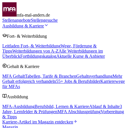
mfa-mal-anders.de
Stellenangebote
Stellengesuche
Ausbildung & Karriere
Fort- & Weiterbildung
Leitfaden Fort- & Weiterbildung
Wege, Förderung &
Tipps
Weiterbildungen von A-Z
Alle Weiterbildungen im
Überblick
Fortbildungskatalog
Aktuelle Kurse & Anbieter
Gehalt & Karriere
MFA Gehalt
Tabellen, Tarife & Branchen
Gehaltsverhandlung
Mehr
Gehalt erfolgreich verhandeln
55
+ Jobs & Berufsbilder
Karrierewege
für MFAs
Ausbildung
MFA-Ausbildung
Berufsbild, Lernen & Karriere
Ablauf & Inhalte
3
Jahre, Lernfelder & Prüfungen
MFA Abschlussprüfung
Vorbereitung
& Tipps
Karriere-Artikel im Magazin entdecken
Magazin