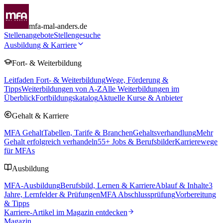
mfa-mal-anders.de
Stellenangebote
Stellengesuche
Ausbildung & Karriere
Fort- & Weiterbildung
Leitfaden Fort- & Weiterbildung
Wege, Förderung &
Tipps
Weiterbildungen von A-Z
Alle Weiterbildungen im
Überblick
Fortbildungskatalog
Aktuelle Kurse & Anbieter
Gehalt & Karriere
MFA Gehalt
Tabellen, Tarife & Branchen
Gehaltsverhandlung
Mehr
Gehalt erfolgreich verhandeln
55
+ Jobs & Berufsbilder
Karrierewege
für MFAs
Ausbildung
MFA-Ausbildung
Berufsbild, Lernen & Karriere
Ablauf & Inhalte
3
Jahre, Lernfelder & Prüfungen
MFA Abschlussprüfung
Vorbereitung
& Tipps
Karriere-Artikel im Magazin entdecken
Magazin