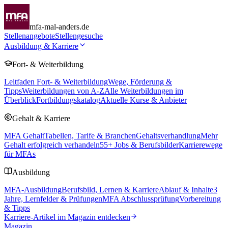
mfa-mal-anders.de
Stellenangebote
Stellengesuche
Ausbildung & Karriere
Fort- & Weiterbildung
Leitfaden Fort- & Weiterbildung
Wege, Förderung &
Tipps
Weiterbildungen von A-Z
Alle Weiterbildungen im
Überblick
Fortbildungskatalog
Aktuelle Kurse & Anbieter
Gehalt & Karriere
MFA Gehalt
Tabellen, Tarife & Branchen
Gehaltsverhandlung
Mehr
Gehalt erfolgreich verhandeln
55
+ Jobs & Berufsbilder
Karrierewege
für MFAs
Ausbildung
MFA-Ausbildung
Berufsbild, Lernen & Karriere
Ablauf & Inhalte
3
Jahre, Lernfelder & Prüfungen
MFA Abschlussprüfung
Vorbereitung
& Tipps
Karriere-Artikel im Magazin entdecken
Magazin